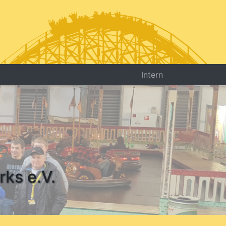
Intern
rks e.V.
rks e.V.