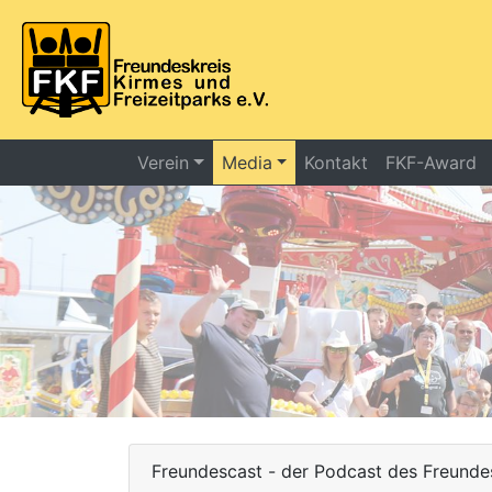
Verein
Media
Kontakt
FKF-Award
Freundescast - der Podcast des Freundes