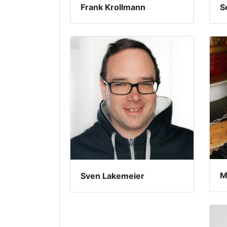
Frank Krollmann
S
M
Sven Lakemeier