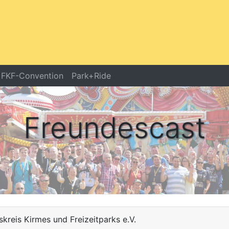
FKF-Convention
Park+Ride
Freundescast
Freundescast
kreis Kirmes und Freizeitparks e.V.