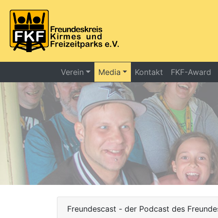
Verein
Media
Kontakt
FKF-Award
Freundescast - der Podcast des Freundes