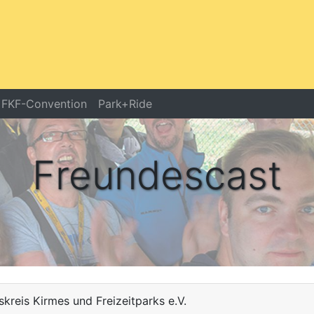
FKF-Convention
Park+Ride
Freundescast
Freundescast
kreis Kirmes und Freizeitparks e.V.